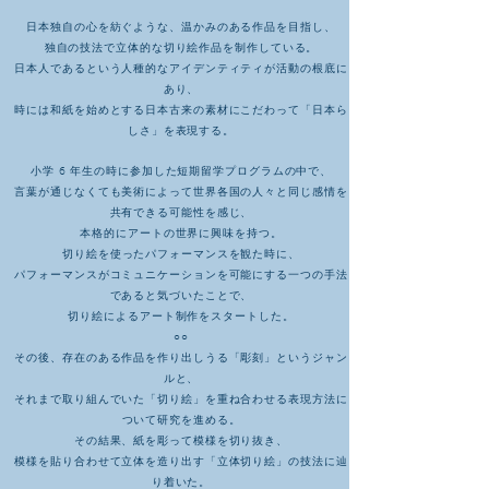
日本独自の心を紡ぐような、温かみのある作品を目指し、
独自の技法で立体的な切り絵作品を制作している。
日本人であるという人種的なアイデンティティが活動の根底に
あり、
時には和紙を始めとする日本古来の素材にこだわって「日本ら
しさ」を表現する。
小学 6 年生の時に参加した短期留学プログラムの中で、
言葉が通じなくても美術によって世界各国の人々と同じ感情を
共有できる可能性を感じ、
本格的にアートの世界に興味を持つ。
切り絵を使ったパフォーマンスを観た時に、
パフォーマンスがコミュニケーションを可能にする一つの手法
であると気づいたことで、
切り絵によるアート制作をスタートした。
○○
その後、存在のある作品を作り出しうる「彫刻」というジャン
ルと、
それまで取り組んでいた「切り絵」を重ね合わせる表現方法に
ついて研究を進める。
その結果、紙を彫って模様を切り抜き、
模様を貼り合わせて立体を造り出す「立体切り絵」の技法に辿
り着いた。